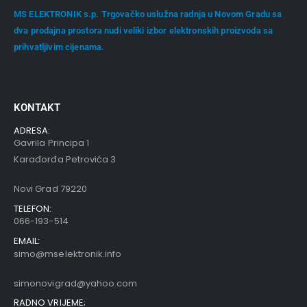
MS ELEKTRONIK s.p. Trgovačko uslužna radnja u Novom Gradu sa
dva prodajna prostora nudi veliki izbor elektronskih proizvoda sa
prihvatljivim cijenama.
KONTAKT
ADRESA:
Gavrila Principa 1
Karađorđa Petrovića 3
Novi Grad 79220
TELEFON:
066-193-514
EMAIL:
simo@mselektronik.info
simonovigrad@yahoo.com
RADNO VRIJEME;