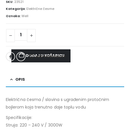
SKU:
23521
Kategorija:
Električne česme
Oznaka:
Well
DODAJ U KOŠARICU
ADD TO WISHLIST
OPIS
Električna česma / slavina s ugrađenim protočnim
bojlerom koja trenutno daje toplu vodu
Specifikacije:
Struja: 220 – 240 V / 3000W