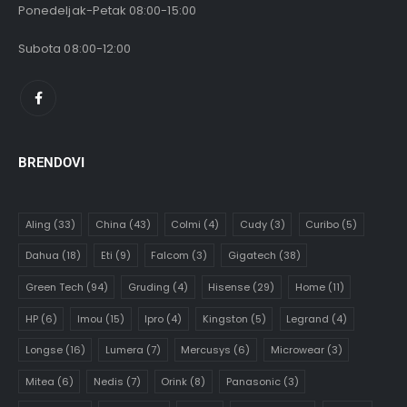
Ponedeljak-Petak 08:00-15:00
Subota 08:00-12:00
BRENDOVI
Aling
(33)
China
(43)
Colmi
(4)
Cudy
(3)
Curibo
(5)
Dahua
(18)
Eti
(9)
Falcom
(3)
Gigatech
(38)
Green Tech
(94)
Gruding
(4)
Hisense
(29)
Home
(11)
HP
(6)
Imou
(15)
Ipro
(4)
Kingston
(5)
Legrand
(4)
Longse
(16)
Lumera
(7)
Mercusys
(6)
Microwear
(3)
Mitea
(6)
Nedis
(7)
Orink
(8)
Panasonic
(3)