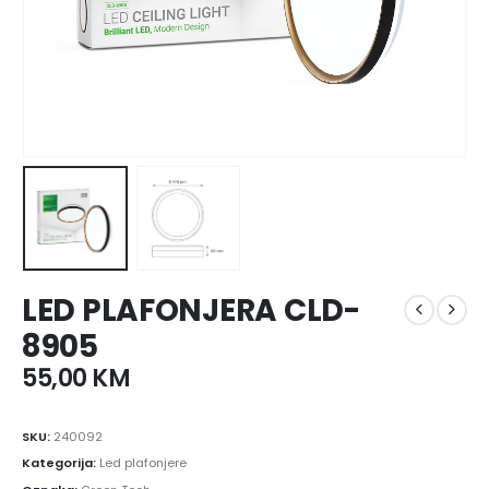
LED PLAFONJERA CLD-
8905
55,00
KM
SKU:
240092
Kategorija:
Led plafonjere