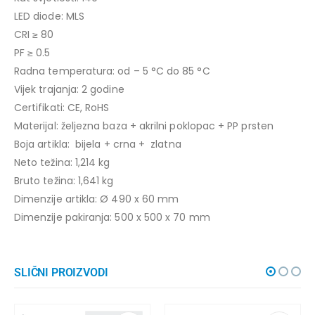
LED diode: MLS
CRI ≥ 80
PF ≥ 0.5
Radna temperatura: od – 5 °C do 85 °C
Vijek trajanja: 2 godine
Certifikati: CE, RoHS
Materijal: željezna baza + akrilni poklopac + PP prsten
Boja artikla: bijela + crna + zlatna
Neto težina: 1,214 kg
Bruto težina: 1,641 kg
Dimenzije artikla: Ø 490 x 60 mm
Dimenzije pakiranja: 500 x 500 x 70 mm
SLIČNI PROIZVODI