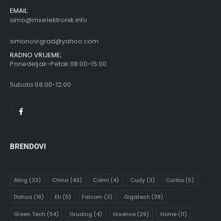
EMAIL:
simo@mselektronik.info
simonovigrad@yahoo.com
RADNO VRIJEME;
Ponedeljak-Petak 08:00-15:00
Subota 08:00-12:00
BRENDOVI
Aling
(33)
China
(43)
Colmi
(4)
Cudy
(3)
Curibo
(5)
Dahua
(18)
Eti
(9)
Falcom
(3)
Gigatech
(38)
Green Tech
(94)
Gruding
(4)
Hisense
(29)
Home
(11)