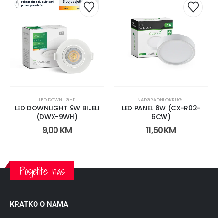
LED DOWNLIGHT
NADGRADNI OKRUGLI
LED DOWNLIGHT 9W BIJELI
LED PANEL 6W (CX-R02-
(DWX-9WH)
6CW)
9,00
KM
11,50
KM
Posjetite nas
KRATKO O NAMA