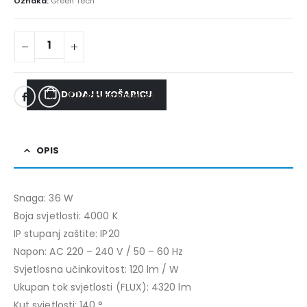
Oznaka:
Green Tech
DODAJ U KOŠARICU
ADD TO WISHLIST
OPIS
Snaga: 36 W
Boja svjetlosti: 4000 K
IP stupanj zaštite: IP20
Napon: AC 220 – 240 V / 50 – 60 Hz
Svjetlosna učinkovitost: 120 lm / W
Ukupan tok svjetlosti (FLUX): 4320 lm
Kut svjetlosti: 140 °