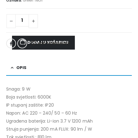
Oznaka:
Green Tech
DODAJ U KOŠARICU
ADD TO WISHLIST
OPIS
Snaga: 9 W
Boja svjetlosti: 6000K
IP stupanj zaštite: IP20
Napon: AC 220 – 240/ 50 – 60 Hz
Ugrađena baterija: Li-ion 3.7 V 1200 mAh
Struja punjenja: 200 mA FLUX: 90 lm / W
Tok svjetlosti : 810 lm