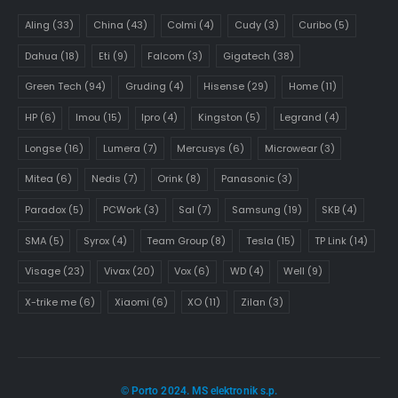
Aling
(33)
China
(43)
Colmi
(4)
Cudy
(3)
Curibo
(5)
Dahua
(18)
Eti
(9)
Falcom
(3)
Gigatech
(38)
Green Tech
(94)
Gruding
(4)
Hisense
(29)
Home
(11)
HP
(6)
Imou
(15)
Ipro
(4)
Kingston
(5)
Legrand
(4)
Longse
(16)
Lumera
(7)
Mercusys
(6)
Microwear
(3)
Mitea
(6)
Nedis
(7)
Orink
(8)
Panasonic
(3)
Paradox
(5)
PCWork
(3)
Sal
(7)
Samsung
(19)
SKB
(4)
SMA
(5)
Syrox
(4)
Team Group
(8)
Tesla
(15)
TP Link
(14)
Visage
(23)
Vivax
(20)
Vox
(6)
WD
(4)
Well
(9)
X-trike me
(6)
Xiaomi
(6)
XO
(11)
Zilan
(3)
© Porto 2024. MS elektronik s.p.