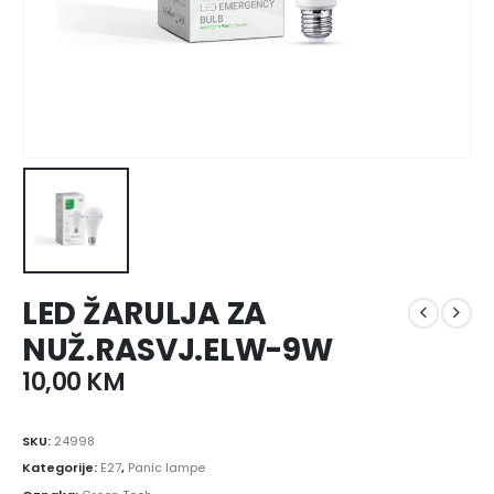
LED ŽARULJA ZA
NUŽ.RASVJ.ELW-9W
10,00
KM
SKU:
24998
Kategorije:
E27
,
Panic lampe