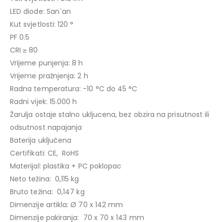
LED diode: San`an
Kut svjetlosti: 120 °
PF 0.5
CRI ≥ 80
Vrijeme punjenja: 8 h
Vrijeme pražnjenja: 2 h
Radna temperatura: -10 °C do 45 °C
Radni vijek: 15.000 h
Žarulja ostaje stalno ukljucena, bez obzira na prisutnost ili
odsutnost napajanja
Baterija uključena
Certifikati: CE, RoHS
Materijal: plastika + PC poklopac
Neto težina: 0,115 kg
Bruto težina: 0,147 kg
Dimenzije artikla: Ø 70 x 142 mm
Dimenzije pakiranja: 70 x 70 x 143 mm