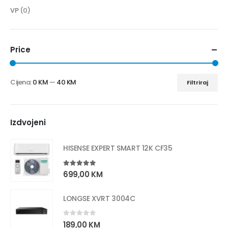
VP
(0)
Price
Cijena:
0 KM
—
40 KM
Filtriraj
Izdvojeni
HISENSE EXPERT SMART 12K CF35
5.00
out of 5
699,00
KM
LONGSE XVRT 3004C
0
out of 5
189,00
KM