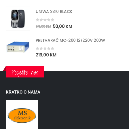
UNIWA 3310 BLACK
0
out of 5
50,00
KM
59,00
KM
PRETVARAČ MC-200 12/220V 200W
0
out of 5
219,00
KM
Posjetite nas
KRATKO O NAMA