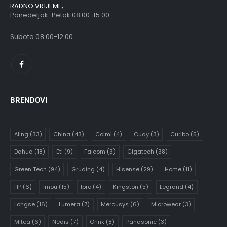
RADNO VRIJEME;
Ponedeljak-Petak 08:00-15:00
Subota 08:00-12:00
BRENDOVI
Aling
(33)
China
(43)
Colmi
(4)
Cudy
(3)
Curibo
(5)
Dahua
(18)
Eti
(9)
Falcom
(3)
Gigatech
(38)
Green Tech
(94)
Gruding
(4)
Hisense
(29)
Home
(11)
HP
(6)
Imou
(15)
Ipro
(4)
Kingston
(5)
Legrand
(4)
Longse
(16)
Lumera
(7)
Mercusys
(6)
Microwear
(3)
Mitea
(6)
Nedis
(7)
Orink
(8)
Panasonic
(3)