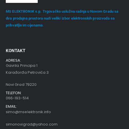
MS ELEKTRONIK s.p. Trgovačko uslužna radnja u Novom Gradu sa
dva prodajna prostora nudi veliki izbor elektronskih proizvoda sa
prihvatljivim cijenama.
KONTAKT
ADRESA:
Gavrila Principa 1
Karađorđa Petrovića 3
Novi Grad 79220
TELEFON:
066-193-514
EMAIL:
simo@mselektronik.info
simonovigrad@yahoo.com