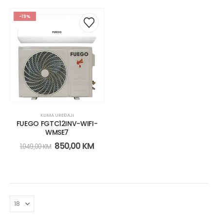
-19%
KLIMA UREĐAJI
FUEGO FGTC12INV-WIFI-
WMSE7
850,00
KM
1.049,00
KM