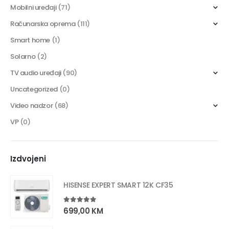
Mobilni uređaji
(71)
Računarska oprema
(111)
Smart home
(1)
Solarno
(2)
TV audio uređaji
(90)
Uncategorized
(0)
Video nadzor
(68)
VP
(0)
Izdvojeni
HISENSE EXPERT SMART 12K CF35
5.00
out of 5
699,00
KM