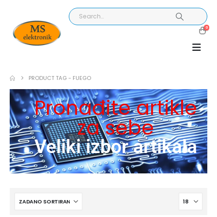
0
PRODUCT TAG -
FUEGO
Pronađite artikle
za sebe
Veliki izbor artikala