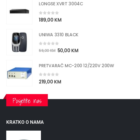
LONGSE XVRT 3004C
0
out of 5
189,00
KM
UNIWA 3310 BLACK
0
out of 5
50,00
KM
59,00
KM
PRETVARAČ MC-200 12/220V 200W
0
out of 5
219,00
KM
Posjetite nas
KRATKO O NAMA